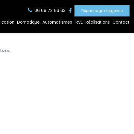
06 69 73 66 63
Dépannage d'urgence
ication
Domotique
Automatismes
IRVE
Réalisations
Contact
ubzac