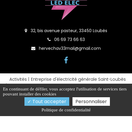
32, bis avenue pasteur, 33450 Loubès
06 69 73 66 63
hervechav33mail@gmail.com
Activités
Entreprise d'électricité générale Saint-Loubès
Installateur de système de communication Saint-
En continuant de défiler,
vous acceptez l'utilisation de services tiers
Loubès
pouvant installer des cookies
Entreprise d'électricité générale Saint-Sulpice
Tout accepter
Personnaliser
Entreprise de câblage d'armoire électrique Ambarès
Borne voiture électrique Izon
Politique de confidentialité
Borne voiture électrique Sainte-Eulalie
Installateur de VMC Ambarès
Mentions légales